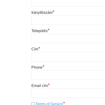
*
Irányítószám
*
Település
*
Cím
*
Phone
*
Email cím
*
Terms of Service