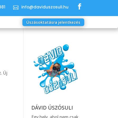

981
info@daviduszosuli.hu

Úszásoktatásra jelentkezés
. Új
DÁVID ÚSZÓSULI
Egy hely, ahol nem csak