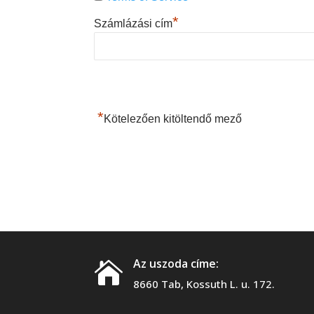
*
Számlázási cím
*
Kötelezően kitöltendő mező
Az uszoda címe:

8660 Tab, Kossuth L. u. 172.