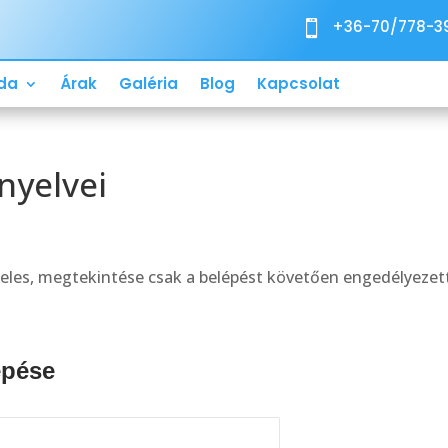
+36-70/778-3

da
Árak
Galéria
Blog
Kapcsolat
nyelvei
eles, megtekintése csak a belépést követően engedélyezett
épése